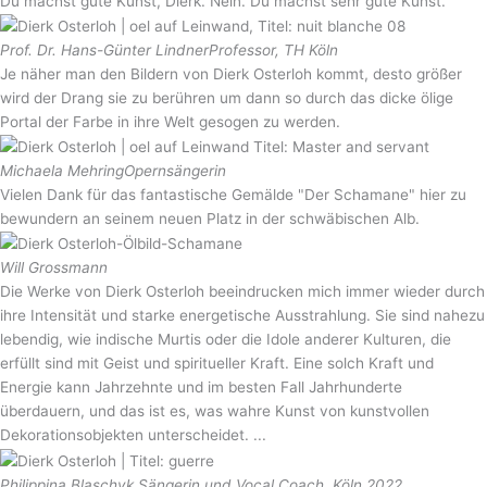
Du machst gute Kunst, Dierk. Nein. Du machst sehr gute Kunst.
Prof. Dr. Hans-Günter Lindner
Professor, TH Köln
Je näher man den Bildern von Dierk Osterloh kommt, desto größer
wird der Drang sie zu berühren um dann so durch das dicke ölige
Portal der Farbe in ihre Welt gesogen zu werden.
Michaela Mehring
Opernsängerin
Vielen Dank für das fantastische Gemälde "Der Schamane" hier zu
bewundern an seinem neuen Platz in der schwäbischen Alb.
Will Grossmann
Die Werke von Dierk Osterloh beeindrucken mich immer wieder durch
ihre Intensität und starke energetische Ausstrahlung. Sie sind nahezu
lebendig, wie indische Murtis oder die Idole anderer Kulturen, die
erfüllt sind mit Geist und spiritueller Kraft. Eine solch Kraft und
Energie kann Jahrzehnte und im besten Fall Jahrhunderte
überdauern, und das ist es, was wahre Kunst von kunstvollen
Dekorationsobjekten unterscheidet. ...
Philippina Blaschyk
Sängerin und Vocal Coach, Köln 2022